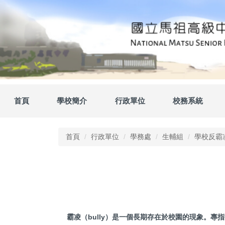
跳
到
主
要
內
容
區
首頁
學校簡介
行政單位
校務系統
首頁
行政單位
學務處
生輔組
學校反霸
霸凌（bully）是一個長期存在於校園的現象。專