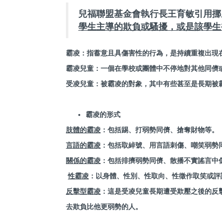
兒福聯盟基金會執行長王育敏引用挪威
學生主導的欺負或騷擾，或是該學生
霸凌：指蓄意且具傷害性的行為，是持續重複出現
霸凌兒童：一個在學校或團體中不停地對其他同儕
受凌兒童：被霸凌的對象，其中有些甚至是長期被
霸凌的形式
肢體的霸凌
：包括踢、打弱勢同儕、搶奪財物等。
言語的霸凌
：包括取綽號、用言語刺傷、嘲笑弱勢
關係的霸凌
：包括排擠弱勢同儕、散播不實謠言中
性霸凌
：以身體、性別、性取向、性徵作取笑或評
反擊型霸凌
：這是受凌兒童長期遭受欺壓之後的反
去欺負比他更弱勢的人。