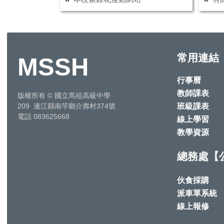
常用連結
MSSH
行事曆
教師課表
版權所有
©
國立馬祖高級中學
班級課表
209 連江縣南竿鄉介壽村374號
電話 083625668
線上學習
教學資源
總務處【
伙食採購
派車單系統
線上報修