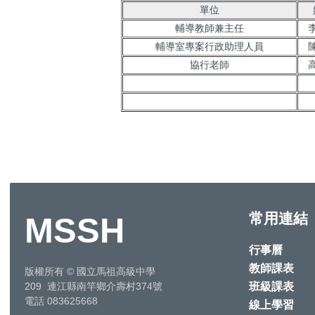
單位
輔導教師兼主任
輔導室專案行政助理人員
協行老師
常用連結
MSSH
行事曆
教師課表
版權所有
©
國立馬祖高級中學
班級課表
209 連江縣南竿鄉介壽村374號
電話 083625668
線上學習