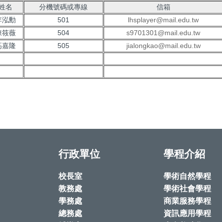
姓名
分機號碼或專線
信箱
李泓勳
501
lhsplayer@mail.edu.tw
陳筱薇
504
s9701301@mail.edu.tw
高嘉隆
505
jialongkao@mail.edu.tw
行政單位
學程介紹
校長室
學術自然學程
教務處
學術社會學程
學務處
商業服務學程
總務處
資訊應用學程