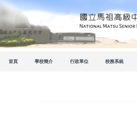
跳
到
主
要
內
容
區
首頁
學校簡介
行政單位
校務系統