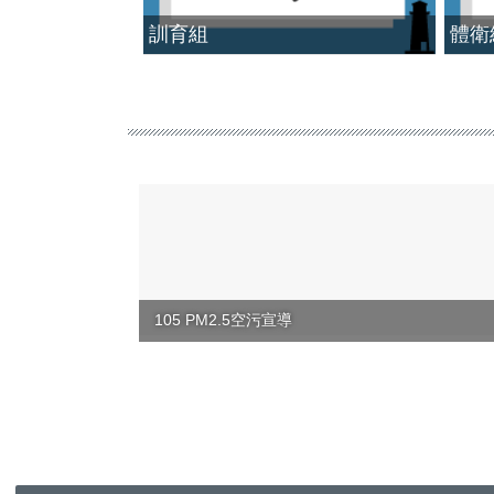
訓育組
體衛
105 PM2.5空污宣導