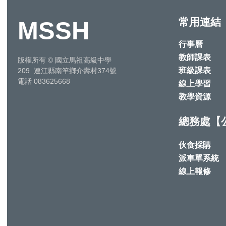
常用連結
MSSH
行事曆
教師課表
版權所有
©
國立馬祖高級中學
班級課表
209 連江縣南竿鄉介壽村374號
電話 083625668
線上學習
教學資源
總務處【
伙食採購
派車單系統
線上報修