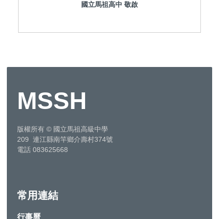
國立馬祖高中 敬啟
MSSH
版權所有
©
國立馬祖高級中學
209 連江縣南竿鄉介壽村374號
電話 083625668
常用連結
行事曆