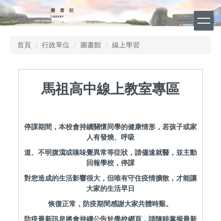
跳
到
主
要
首頁
行政單位
圖書館
線上學習
內
容
區
馬祖高中線上教室專區
停課期間，本校會持續關懷同學的健康情形，若孩子或家
人有發燒、呼吸
道、不明腹瀉或嗅味覺異常等症狀，請儘速就醫，並主動
回報學校，停課
對您造成的生活影響很大，但唯有守住疫情擴散，才能讓
大家的生活早日
恢復正常，防疫期間感謝大家共體時艱。
防疫最新訊息將會持續公告於學校網頁，請隨時掌握最新