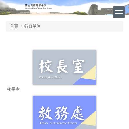
跳
到
主
要
首頁
行政單位
內
容
區
校長室