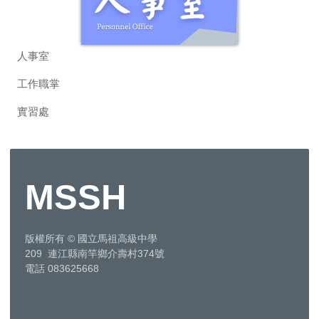
人事室
工作職掌
實習處
MSSH
版權所有
©
國立馬祖高級中學
209 連江縣南竿鄉介壽村374號
電話 083625668