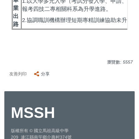
畢
1.以大學多元入學（考試分發入學、申請、甄
業
報考四技二專相關科系為升學進路。
出
2.協調職訓機構辦理短期專精訓練協助未升學
路
瀏覽數:
5557
友善列印
分享
MSSH
版權所有
©
國立馬祖高級中學
209 連江縣南竿鄉介壽村374號