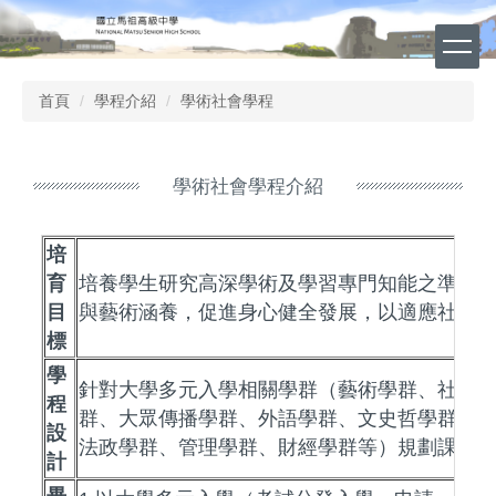
跳
到
主
要
首頁
學程介紹
學術社會學程
內
容
區
學術社會學程介紹
培
育
培養學生研究高深學術及學習專門知能之準備
目
與藝術涵養，促進身心健全發展，以適應社會
標
學
針對大學多元入學相關學群（藝術學群、社會
程
群、大眾傳播學群、外語學群、文史哲學群、
設
法政學群、管理學群、財經學群等）規劃課程
計