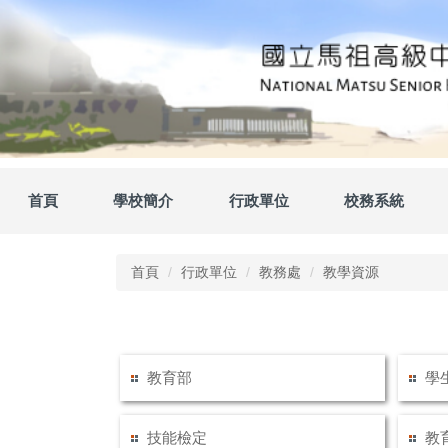
跳
到
主
要
內
容
區
首頁
學校簡介
行政單位
校務系統
首頁
行政單位
教務處
教學資源
教育部
學
技能檢定
教