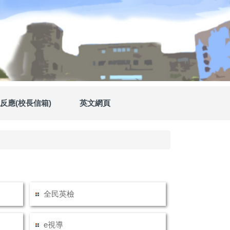
反應(校長信箱)
英文網頁
全民英檢
e視導