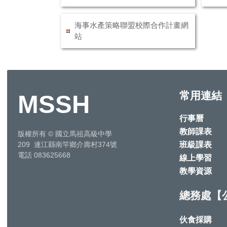
海事水產策略聯盟校際合作計畫網
站
常用連結
MSSH
行事曆
教師課表
版權所有
©
國立馬祖高級中學
班級課表
209 連江縣南竿鄉介壽村374號
電話 083625668
線上學習
教學資源
總務處【
伙食採購