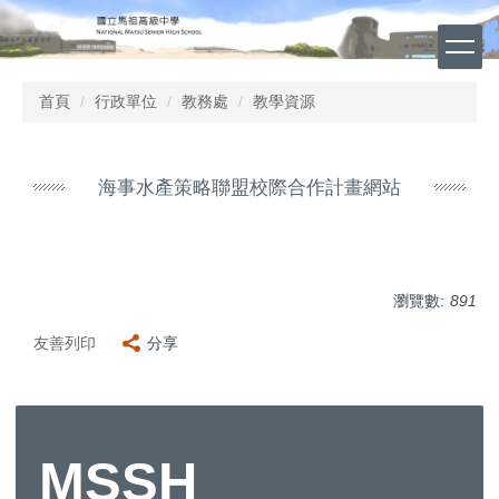
跳
到
主
要
首頁
行政單位
教務處
教學資源
內
容
區
海事水產策略聯盟校際合作計畫網站
瀏覽數:
891
友善列印
分享
MSSH