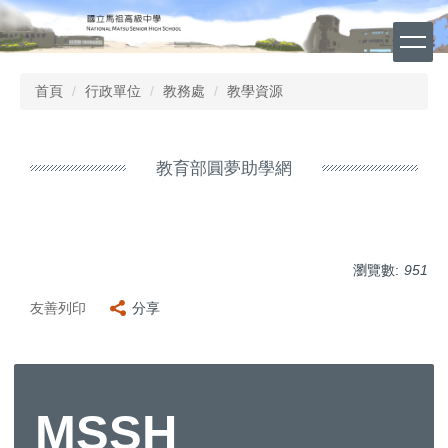
跳
到
主
要
首頁
行政單位
教務處
教學資源
內
容
區
教育部圓夢助學網
瀏覽數:
951
友善列印
分享
MSSH