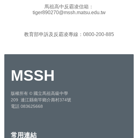
馬祖高中反霸凌信箱：
tiger890270
@mssh.matsu.edu.tw
教育部申訴及反霸凌專線：0800-200-885
MSSH
版權所有
©
國立馬祖高級中學
209 連江縣南竿鄉介壽村374號
電話 083625668
常用連結