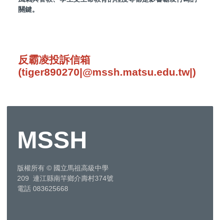
關鍵。
反霸凌投訴信箱
(tiger890270
|
@mssh.matsu.edu.tw
|
)
MSSH
版權所有
©
國立馬祖高級中學
209 連江縣南竿鄉介壽村374號
電話 083625668