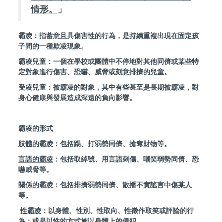
情形。
」
霸凌：指蓄意且具傷害性的行為，是持續重複出現在固定孩
子間的一種欺凌現象。
霸凌兒童：一個在學校或團體中不停地對其他同儕或某些特
定對象進行傷害、恐嚇、威脅或刻意排擠的兒童。
受凌兒童：被霸凌的對象，其中有些甚至是長期被霸凌，對
身心健康與發展造成深遠的負向影響。
霸凌的形式
肢體的霸凌
：包括踢、打弱勢同儕、搶奪財物等。
言語的霸凌
：包括取綽號、用言語刺傷、嘲笑弱勢同儕、恐
嚇威脅等。
關係的霸凌
：包括排擠弱勢同儕、散播不實謠言中傷某人
等。
性霸凌
：以身體、性別、性取向、性徵作取笑或評論的行
為；或是以性的方式施以身體上的侵犯。