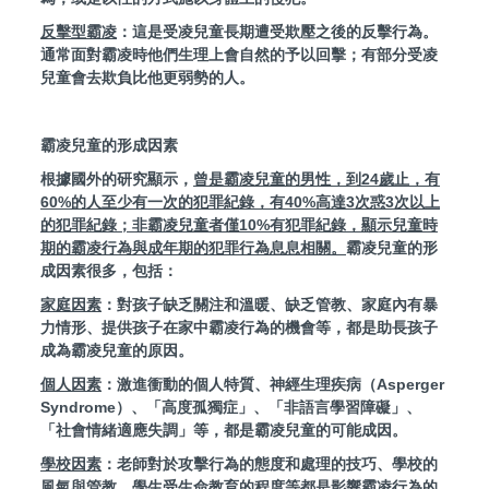
反擊型霸凌
：這是受凌兒童長期遭受欺壓之後的反擊行為。
通常面對霸凌時他們生理上會自然的予以回擊；有部分受凌
兒童會
去欺負比他更弱勢的人。
霸凌兒童的形成因素
根據國外的研究顯示，
曾是霸凌兒童的男性，到
24
歲止，有
60%
的人至少有一次的犯罪紀錄，有
40%
高達
3
次惑
3
次以上
的犯罪紀錄；非霸凌兒童者僅
10%
有犯罪紀錄，顯示兒童時
期的霸凌行為與成年期的犯罪行為息息相關。
霸凌兒童的形
成因素很多，包括：
家庭因素
：對孩子缺乏關注和溫暖、缺乏管教、家庭內有暴
力情形、提供孩子在家中霸凌行為的機會等，都是助長
孩子
成為霸凌兒童的原因。
個人因素
：激進衝動的個人特質、神經生理疾病（Asperger
Syndrome）、「高度孤獨症」、「非語言學習障
礙」、
「社會情緒適應失調」等，都是霸凌兒童的可能成因。
學校因素
：老師對於攻擊行為的態度和處理的技巧、學校的
風氣與管教、學生受生命教育的程度等都是影響霸凌行
為的