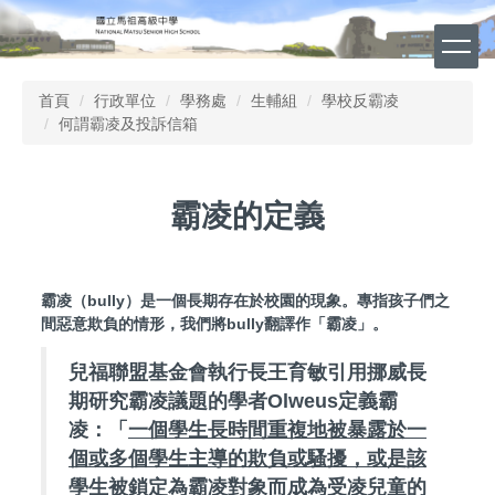
跳
到
主
要
首頁
行政單位
學務處
生輔組
學校反霸凌
內
何謂霸凌及投訴信箱
容
區
霸凌的定義
霸凌（bully）是一個長期存在於校園的現象。專指孩子們之
間惡意欺負的情形，我們將bully翻譯作「霸凌」。
兒福聯盟基金會執行長王育敏引用挪威長
期研究霸凌議題的學者Olweus定義霸
凌：「
一個學生長時間重複地被暴露於一
個或多個學生主導的欺負或騷擾，或是該
學生被鎖定為霸凌對象而成為受凌兒童的