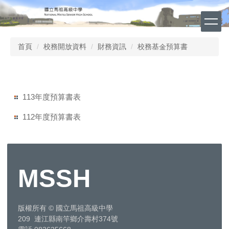
跳
到
主
要
首頁
校務開放資料
財務資訊
校務基金預算書
內
容
區
113年度預算書表
112年度預算書表
MSSH
版權所有
©
國立馬祖高級中學
209 連江縣南竿鄉介壽村374號