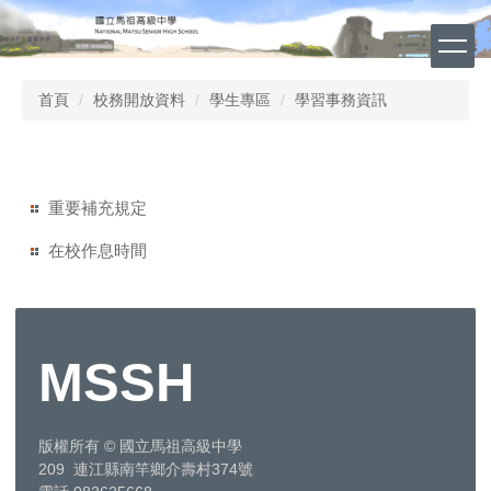
跳
到
主
要
首頁
校務開放資料
學生專區
學習事務資訊
內
容
區
重要補充規定
在校作息時間
MSSH
版權所有
©
國立馬祖高級中學
209 連江縣南竿鄉介壽村374號