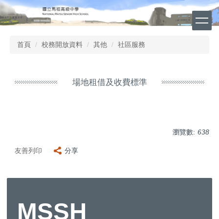
跳
到
主
要
首頁
校務開放資料
其他
社區服務
內
容
區
場地租借及收費標準
瀏覽數:
638
友善列印
分享
MSSH