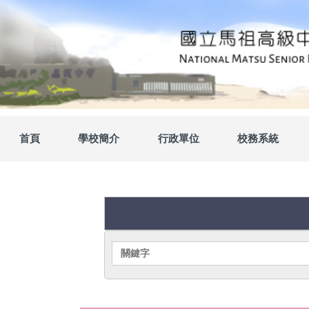
跳
到
主
要
內
容
區
首頁
學校簡介
行政單位
校務系統