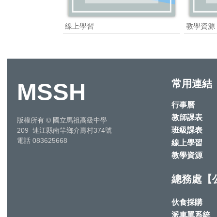
線上學習
教學資源
常用連結
MSSH
行事曆
教師課表
版權所有
©
國立馬祖高級中學
班級課表
209 連江縣南竿鄉介壽村374號
電話 083625668
線上學習
教學資源
總務處【
伙食採購
派車單系統