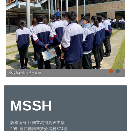
全校集合進行反毒宣教
MSSH
版權所有
©
國立馬祖高級中學
209 連江縣南竿鄉介壽村374號