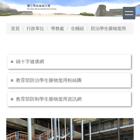
跳
到
主
要
首頁
行政單位
學務處
生輔組
防治學生藥物濫用
內
容
區
綠十字健康網
教育部防治學生藥物濫用粉絲團
教育部防制學生藥物濫用資訊網