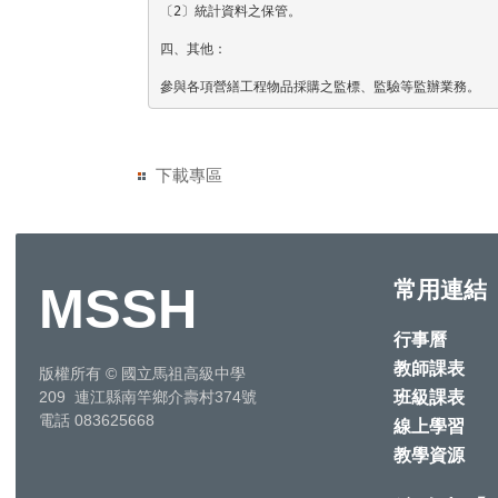
〔2〕統計資料之保管。

四、其他：

參與各項營繕工程物品採購之監標、監驗等監辦業務。
下載專區
常用連結
MSSH
行事曆
教師課表
版權所有
©
國立馬祖高級中學
班級課表
209 連江縣南竿鄉介壽村374號
電話 083625668
線上學習
教學資源