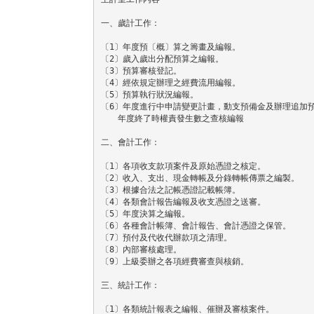
一、歲計工作：

〔1〕年度預〔概〕算之籌畫及編報。

〔2〕歲入歲出分配預算之編報。

〔3〕預算審核登記。

〔4〕經依規定辦理之經費流用編報。

〔5〕預算執行狀況編報。

〔6〕年度進行中申請變更計畫，動支預備金及辦理追加預
　　年度終了時權責發生數之查核編報

二、會計工作：

〔1〕各項收支款項案件及原始憑證之核定。

〔2〕收入、支出、現金轉帳及分錄轉帳傳票之編製。

〔3〕根據合法之記帳憑證記載帳簿。

〔4〕各類會計報告編報及收支憑證之送審。

〔5〕年度決算之編報。

〔6〕各種會計帳簿、會計報告、會計憑證之保管。

〔7〕預付及代收代辦款項之清理。

〔8〕內部審核處理。

〔9〕上級委辦之各項經費審查與核銷。

三、統計工作：

〔1〕各類統計報表之編報、催辦及審核案件。
