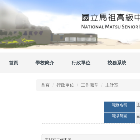
跳
到
主
要
內
容
區
首頁
學校簡介
行政單位
校務系統
首頁
行政單位
工作職掌
主計室
職務名稱
職掌範圍
掌
主計室工作內容
