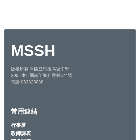
MSSH
版權所有
©
國立馬祖高級中學
209 連江縣南竿鄉介壽村374號
電話 083625668
常用連結
行事曆
教師課表