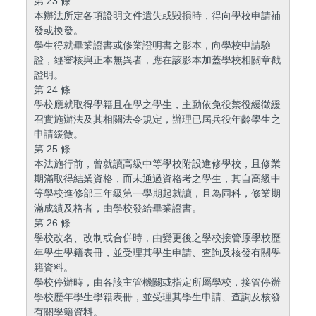
第 23 條
本辦法所定各項證明文件遺失或毀損時，得向學校申請補
發或換發。
學生得就畢業證書或修業證明書之影本，向學校申請驗
證，經審核與正本無異者，應在該影本加蓋學校相關章戳
證明。
第 24 條
學校應就取得學籍且在學之學生，主動依免役禁役緩徵緩
召實施辦法及其相關法令規定，辦理已屆兵役年齡學生之
申請緩徵。
第 25 條
本法施行前，曾就讀高級中等學校附設進修學校，且修業
期滿取得結業資格，而未通過資格考之學生，其自高級中
等學校進修部三年級第一學期起就讀，且為同科，修業期
滿成績及格者，由學校發給畢業證書。
第 26 條
學校改名、改制或合併時，由變更後之學校接管原學校歷
年學生學籍表冊，並受理其學生申請、查詢及核發有關學
籍資料。
學校停辦時，由各該主管機關或指定所屬學校，接管停辦
學校歷年學生學籍表冊，並受理其學生申請、查詢及核發
有關學籍資料。