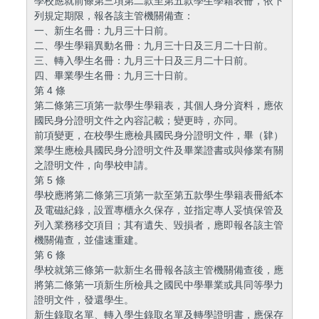
學校應就前條第三項第二款至第五款學生學籍表冊，依下
列規定期限，報各該主管機關備查：
一、新生名冊：九月三十日前。
二、學生學籍異動名冊：九月三十日及三月二十日前。
三、轉入學生名冊：九月三十日及三月二十日前。
四、畢業學生名冊：九月三十日前。
第 4 條
第二條第三項第一款學生學籍表，其個人身分資料，應依
國民身分證明文件之內容記載；變更時，亦同。
前項變更，在校學生應檢具國民身分證明文件，畢（肄）
業學生應檢具國民身分證明文件及畢業證書或與修業有關
之證明文件，向學校申請。
第 5 條
學校應將第二條第三項第一款至第五款學生學籍表冊紙本
及電磁紀錄，設置專櫃永久保存，並指定專人妥慎保管及
列入業務移交項目；其有遺失、毀損者，應即報各該主管
機關備查，並儘速重建。
第 6 條
學校就第三條第一款新生名冊報各該主管機關備查後，應
將第二條第一項新生所檢具之國民中學畢業或具同等學力
證明文件，發還學生。
新生錄取名單、轉入學生錄取名單及轉學證明書，應保存