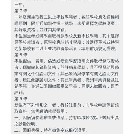
三年。
第 7 條
一年級新生取得二以上學校學籍者，各該學校應依適性輔
導原則，限期通知學生擇一就學，未受選擇之學校應廢止
其錄取資格，並註銷其學籍。
學生因重考或轉學而取得原學校及新學校學籍，其未選擇
原學校就讀者，原學校應註銷其學籍；其選擇重考或轉學
之新學校有二以上並均取得學籍者，準用前項規定辦理。
第 8 條
學生假借、冒用、偽造或變造學歷證明文件取得錄取資格
者，應撤銷其錄取資格，並註銷其學籍，且不得發給與修
業有關之任何證明文件；其已發給與修業有關之證明文件
者，應註銷該證明文件；其已畢業者，撤銷畢業資格及註
銷學籍，並通知限期繳回畢業證書，屆期未繳回者，逕予
註銷。
第 9 條
新生有下列情形之一者，得於註冊前，向學校申請保留錄
取資格，無需繳納就學費用：
一、因病須長期療養或懷孕，持有區域醫院以上醫院出具
之診斷證明。
二、因服兵役，持有徵集令或服役證明。