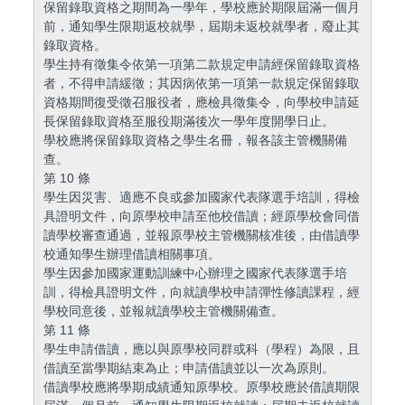
保留錄取資格之期間為一學年，學校應於期限屆滿一個月
前，通知學生限期返校就學，屆期未返校就學者，廢止其
錄取資格。
學生持有徵集令依第一項第二款規定申請經保留錄取資格
者，不得申請緩徵；其因病依第一項第一款規定保留錄取
資格期間復受徵召服役者，應檢具徵集令，向學校申請延
長保留錄取資格至服役期滿後次一學年度開學日止。
學校應將保留錄取資格之學生名冊，報各該主管機關備
查。
第 10 條
學生因災害、適應不良或參加國家代表隊選手培訓，得檢
具證明文件，向原學校申請至他校借讀；經原學校會同借
讀學校審查通過，並報原學校主管機關核准後，由借讀學
校通知學生辦理借讀相關事項。
學生因參加國家運動訓練中心辦理之國家代表隊選手培
訓，得檢具證明文件，向就讀學校申請彈性修讀課程，經
學校同意後，並報就讀學校主管機關備查。
第 11 條
學生申請借讀，應以與原學校同群或科（學程）為限，且
借讀至當學期結束為止；申請借讀並以一次為原則。
借讀學校應將學期成績通知原學校。原學校應於借讀期限