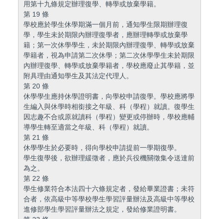
用第十九條規定辦理復學、轉學或放棄學籍。
第 19 條
學校應於學生休學期滿一個月前，通知學生限期辦理復
學，學生未於期限內辦理復學者，應辦理轉學或放棄學
籍；第一次休學學生，未於期限內辦理復學、轉學或放棄
學籍者，視為申請第二次休學；第二次休學學生未於期限
內辦理復學、轉學或放棄學籍者，學校應廢止其學籍，並
附具理由通知學生及其法定代理人。
第 20 條
休學學生應持休學證明書，向學校申請復學。學校應將學
生編入與休學時相銜接之年級、科（學程）就讀。復學生
因志趣不合或原就讀科（學程）變更或停辦時，學校應輔
導學生轉至適當之年級、科（學程）就讀。
第 21 條
休學學生於必要時，得向學校申請提前一學期復學。
學生復學後，欲辦理緩徵者，應於兵役機關徵集令送達前
為之。
第 22 條
學生修業符合本法四十六條規定者，發給畢業證書；未符
合者，依高級中等學校學生學習評量辦法及高級中等學校
進修部學生學習評量辦法之規定，發給修業證明書。