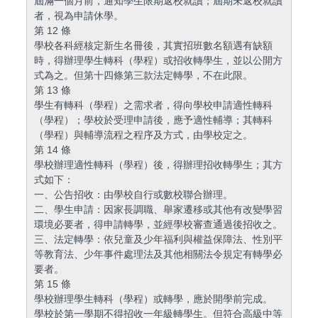
屆滿一個月前，通知學生限期返校就讀；屆期未返校就讀
者，視為申請休學。
第 12 條
學校各科經核定新生名冊後，其實招班數名額遇有缺額
時，得辦理學生轉科（學程）或招收轉學生，並以公開方
式為之。但第十四條第三款法定轉學，不在此限。
第 13 條
學生有轉科（學程）之需求者，得向學校申請適性轉科
（學程）；學校於受理申請後，應予適性輔導；其轉科
（學程）與輔導流程之程序及方式，由學校定之。
第 14 條
學校辦理適性轉科（學程）後，得辦理招收轉學生；其方
式如下：
一、公告招收：由學校自行或數校聯合辦理。
二、學生申請：因家長調職、舉家遷移或其他有改變學習
環境必要者，得申請轉學，並經學校審查通過後招收之。
三、法定轉學：依兒童及少年福利與權益保障法、性別平
等教育法、少年事件處理法及其他相關法令規定有轉學必
要者。
第 15 條
學校辦理學生轉科（學程）或轉學，應於開學前完成。
學校於第一學期不得招收一年級轉學生。但符合高級中等