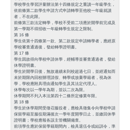
學校學生學習評量辦法第十四條規定之重讀一年級學生，
依前條第二款學生申請方式申請轉學至他校一年級就讀
者，不在此限。
前條第三款法定轉學，學校不受前二項應於開學前完成及
第一學期不得招收一年級轉學生規定之限制。
第 16 條
學生依第十四條第一款、第二款規定申請轉學者，應經原
學校審查通過後，發給轉學證明書。
第 17 條
學生因故得向學校申請休學，經輔導並審查通過者，發給
休學證明書。
學生於開學日後，無故連續未到校超過七日，並經通知而
未於期限內回校辦理請假、轉學或放棄學籍者，視為休
學，學校應附具理由通知學生及其法定代理人。
休學每次以一學年為期，並以二次為限。
休學期間不列入本法第四十二條所定修業年限。
第 18 條
學生於休學期間受徵召服役者，應檢具徵集令向學校申請
保留學籍至服役期滿後次一學年度開學日止，並繳回休學
證明書；學校應報各該主管機關備查。
前項學生應於保留學籍期間內，檢具退伍令或結訓令，準