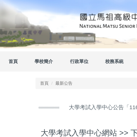
跳
到
主
要
內
容
區
首頁
學校簡介
行政單位
校務系統
首頁
最新公告
大學考試入學中心公告「1
大學考試入學中心網站 >> 