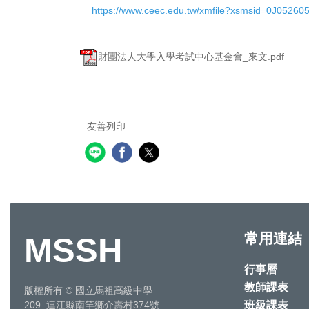
https://www.ceec.edu.tw/xmfile?xsmsid=0J0526
財團法人大學入學考試中心基金會_來文.pdf
友善列印
常用連結
MSSH
行事曆
教師課表
版權所有
©
國立馬祖高級中學
班級課表
209 連江縣南竿鄉介壽村374號