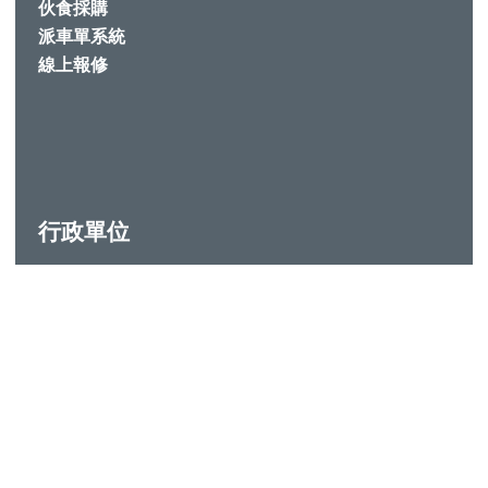
伙食採購
派車單系統
線上報修
行政單位
校長室
教務處
學務處
總務處
輔導室
圖書館
主計室
人事室