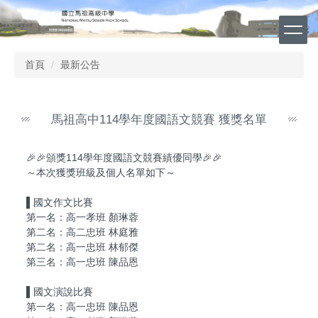
跳
到
主
要
首頁
最新公告
內
容
區
馬祖高中114學年度國語文競賽 獲獎名單
🎉🎉頒獎114學年度國語文競賽績優同學🎉🎉
～本次獲獎班級及個人名單如下～
▌國文作文比賽
第一名：高一孝班 顏琳蓉
第二名：高二忠班 林庭雅
第二名：高一忠班 林郁傑
第三名：高一忠班 陳品恩
▌國文演說比賽
第一名：高一忠班 陳品恩