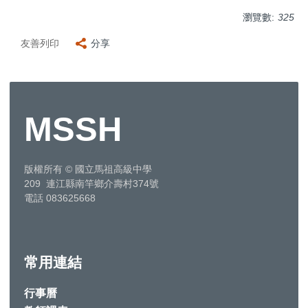
瀏覽數:
325
友善列印
分享
MSSH
版權所有
©
國立馬祖高級中學
209 連江縣南竿鄉介壽村374號
電話 083625668
常用連結
行事曆