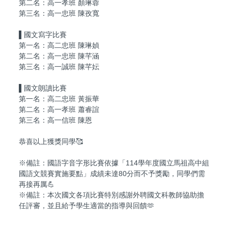
第二名：高一孝班 顏琳蓉
第三名：高一忠班 陳孜寬
▌國文寫字比賽
第一名：高二忠班 陳琳媜
第二名：高一忠班 陳芊涵
第三名：高一誠班 陳芊妘
▌國文朗讀比賽
第一名：高二忠班 黃振華
第二名：高一孝班 蕭睿誼
第三名：高一信班 陳恩
恭喜以上獲獎同學🥰
※備註：國語字音字形比賽依據「114學年度國立馬祖高中組
國語文競賽實施要點」成績未達80分而不予獎勵，同學們需
再接再厲💪
※備註：本次國文各項比賽特別感謝外聘國文科教師協助擔
任評審，並且給予學生適當的指導與回饋🫶