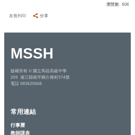
瀏覽數:
506
友善列印
分享
MSSH
版權所有
©
國立馬祖高級中學
209 連江縣南竿鄉介壽村374號
電話 083625668
常用連結
行事曆
教師課表