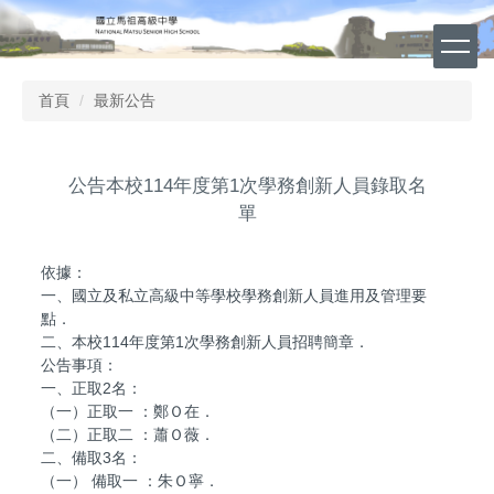
跳
到
主
要
首頁
最新公告
內
容
區
公告本校114年度第1次學務創新人員錄取名
單
依據：
一、國立及私立高級中等學校學務創新人員進用及管理要
點．
二、本校114年度第1次學務創新人員招聘簡章．
公告事項：
一、正取2名：
（一）正取一 ：鄭Ｏ在．
（二）正取二 ：蕭Ｏ薇．
二、備取3名：
（一） 備取一 ：朱Ｏ寧．