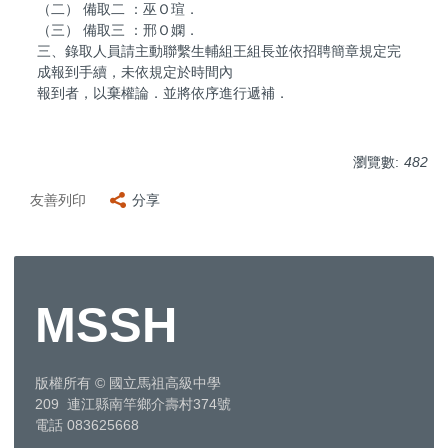
（二） 備取二 ：巫Ｏ瑄．
（三） 備取三 ：邢Ｏ嫻．
三、錄取人員請主動聯繫生輔組王組長並依招聘簡章規定完
成報到手續，未依規定於時間內
報到者，以棄權論．並將依序進行遞補．
瀏覽數:
482
友善列印
分享
MSSH
版權所有
©
國立馬祖高級中學
209 連江縣南竿鄉介壽村374號
電話 083625668