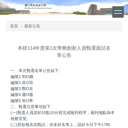
跳
到
主
要
首頁
最新公告
內
容
區
本校114年度第1次學務創新人員甄選面試名
單公告
一、本次甄選名單公告如下:
編號1:刑O嫺
編號2:巫O瑄
編號3:鄭O在
編號4:蕭O薇
編號5:朱O寧
二、甄選注意事項如下:
(一)甄選人員請於10點10分前完成報到程序，報到地點為本
校教官室。
(二)若欲報名此甄試，但未於名單上，請於今日下午17時