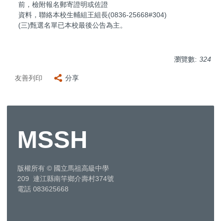
前，檢附報名郵寄證明或佐證
資料，聯絡本校生輔組王組長(0836-25668#304)
(三)甄選名單已本校最後公告為主。
瀏覽數:
324
友善列印
分享
MSSH
版權所有
©
國立馬祖高級中學
209 連江縣南竿鄉介壽村374號
電話 083625668