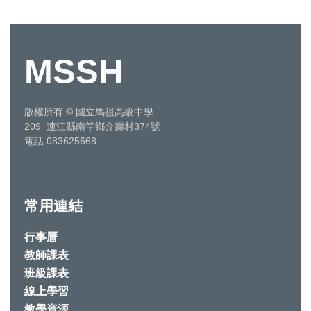
MSSH
版權所有
©
國立馬祖高級中學
209 連江縣南竿鄉介壽村374號
電話 083625668
常用連結
行事曆
教師課表
班級課表
線上學習
教學資源