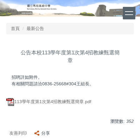
跳
到
主
要
首頁
最新公告
內
容
區
公告本校113學年度第1次第4招教練甄選簡
章
招聘詳如附件。
有相關問題請洽0836-25668#304王組長。
113學年度第1次第4招教練甄選簡章.pdf
瀏覽數:
352
友善列印
分享