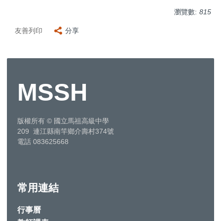
瀏覽數:
815
友善列印
分享
MSSH
版權所有
©
國立馬祖高級中學
209 連江縣南竿鄉介壽村374號
電話 083625668
常用連結
行事曆