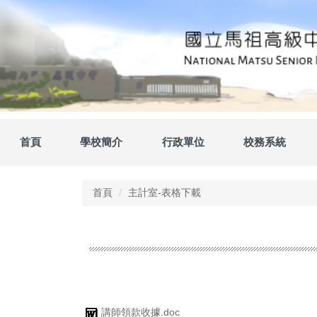
跳
到
主
要
內
容
區
首頁
學校簡介
行政單位
校務系統
首頁
主計室-表格下載
講師領款收據.doc