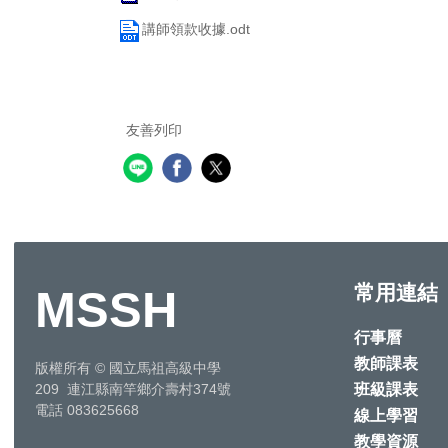
講師領款收據.odt
友善列印
常用連結
MSSH
行事曆
教師課表
版權所有
©
國立馬祖高級中學
班級課表
209 連江縣南竿鄉介壽村374號
電話 083625668
線上學習
教學資源