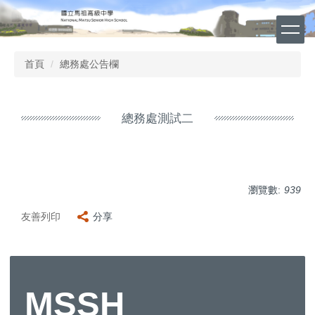
跳
到
主
要
首頁
總務處公告欄
內
容
區
總務處測試二
瀏覽數:
939
友善列印
分享
MSSH