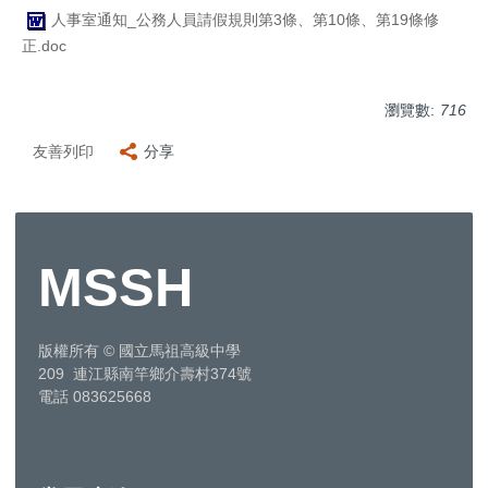
人事室通知_公務人員請假規則第3條、第10條、第19條修
正.doc
瀏覽數:
716
友善列印
分享
MSSH
版權所有
©
國立馬祖高級中學
209 連江縣南竿鄉介壽村374號
電話 083625668