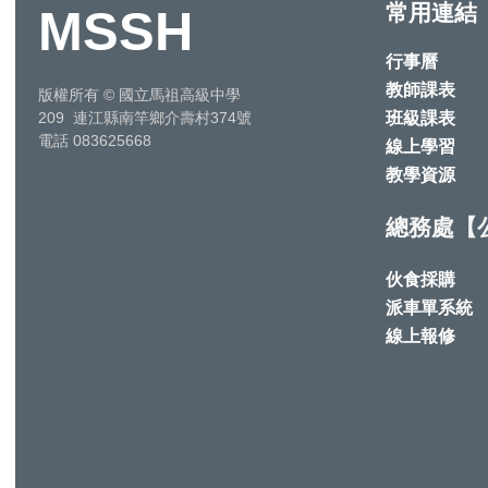
常用連結
MSSH
行事曆
教師課表
版權所有
©
國立馬祖高級中學
班級課表
209 連江縣南竿鄉介壽村374號
電話 083625668
線上學習
教學資源
總務處【
伙食採購
派車單系統
線上報修