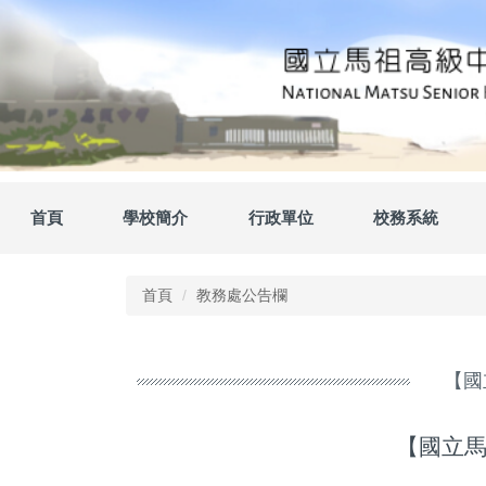
跳
到
主
要
內
容
區
首頁
學校簡介
行政單位
校務系統
首頁
教務處公告欄
【國
【國立馬