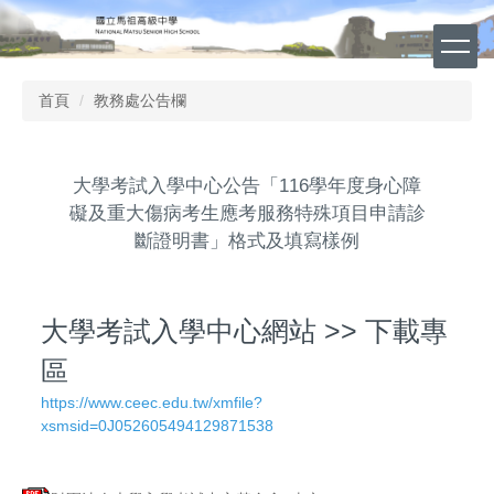
跳
到
主
要
首頁
教務處公告欄
內
容
區
大學考試入學中心公告「116學年度身心障
礙及重大傷病考生應考服務特殊項目申請診
斷證明書」格式及填寫樣例
大學考試入學中心網站 >> 下載專
區
https://www.ceec.edu.tw/xmfile?
xsmsid=0J052605494129871538