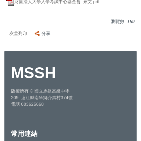
財團法人大學入學考試中心基金會_來文.pdf
瀏覽數:
159
友善列印
分享
MSSH
版權所有
©
國立馬祖高級中學
209 連江縣南竿鄉介壽村374號
電話 083625668
常用連結