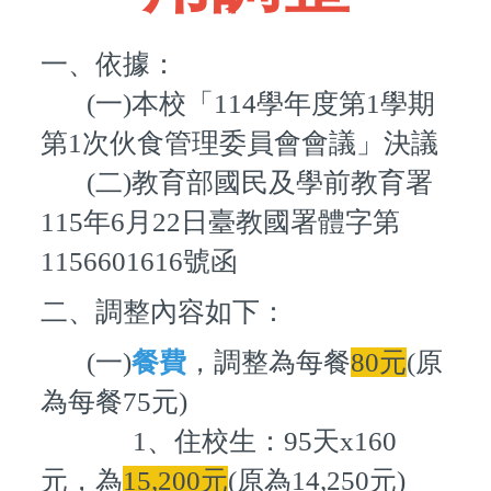
一、依據
：
(一)
本校
「114學年度第1學期
第1次伙食管理委員會會議」決議
(二)
教育部國民及學前教育署
115年6月22日臺教國署體字第
1156601616號函
二、調整內容如下：
(一)
餐費
，調整為每餐
80元
(原
為每餐75元)
1、住校生：95天x160
元，為
15,200元
(原為14,250元)