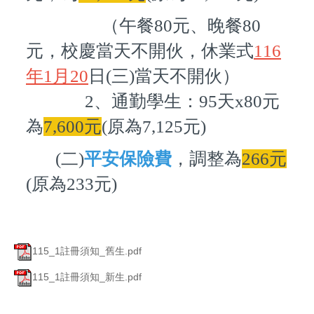
（午餐80元、晚餐80
元，校慶當天不開伙，休業式
116
年1月20
日(三)當天不開伙）
2、通勤學生：95天x80元
為
7,600元
(原為7,125元)
(二)
平安保險費
，調整為
266元
(原為233元)
115_1註冊須知_舊生.pdf
115_1註冊須知_新生.pdf