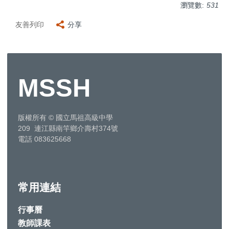
瀏覽數:
531
友善列印
分享
MSSH
版權所有
©
國立馬祖高級中學
209 連江縣南竿鄉介壽村374號
電話 083625668
常用連結
行事曆
教師課表