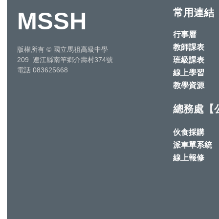
常用連結
MSSH
行事曆
教師課表
版權所有
©
國立馬祖高級中學
班級課表
209 連江縣南竿鄉介壽村374號
電話 083625668
線上學習
教學資源
總務處【
伙食採購
派車單系統
線上報修