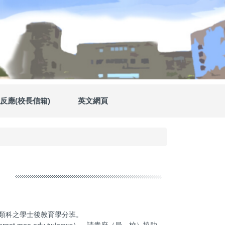
反應(校長信箱)
英文網頁
類科之學士後教育學分班。
.moe.edu.tw/news），請貴府（局、校）協助