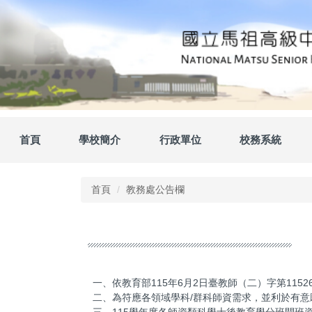
跳
到
主
要
內
容
區
首頁
學校簡介
行政單位
校務系統
首頁
教務處公告欄
一、依教育部115年6月2日臺教師（二）字第11526
二、為符應各領域學科/群科師資需求，並利於有
三、115學年度各師資類科學士後教育學分班開班資訊，已公