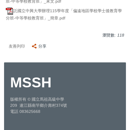
班-中等學校教育班」_來文.pdf
託國立中興大學辦理115學年度「偏遠地區學校學士後教育學
分班-中等學校教育班」_簡章.pdf
瀏覽數:
118
友善列印
分享
MSSH
版權所有
©
國立馬祖高級中學
209 連江縣南竿鄉介壽村374號
電話 083625668