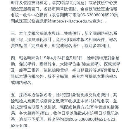
即評及發證技能檢定，購買時請特別留意）或洽技檢中心技
能檢定服務窗口、各縣市簡章販售點、全國技能檢定通信報
名統一收件中心購買（販售期間可電洽05-5360800轉529詢
問或逕至試務資訊網站https://skill.tcte.edu.tw查詢）。
三、本年度報名採紙本與線上雙軌併行，新全國網路報名系
統上線，採無紙化設計，免再列印紙本報名相關表件，報名
資料點選「完成送出」即完成報名送件，歡迎多加利用。
四、報名時間為115年4月24日至5月5日，除申請特定對象補
助、免試學科、團體報名、大陸學位生(陸生就學)、探親就學
及一般手工電銲、氬氣鎢極電銲、半自動電銲等3職類報檢人
限紙本通信報名外，餘不分職類、級別均可採紙本通信報名
或網路報名。
五、採紙本通信報名者，除特定對象暫免繳交報名費用，其
餘報檢人應將完成繳費之繳費單收據正本黏貼於報名表，並
於規定報名期限內以掛號、宅配或包裹方式(寄件管道包括郵
局、各大超商等)寄出，收件日期以郵戳或有註明日期戳記為
憑，逾期不予受理。報名諮詢專線05-5360800轉521~523、
525~529。