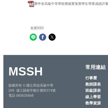
重申各高級中等學校應確實落實學生學業成績評量之
友善列印
常用連結
MSSH
行事曆
教師課表
版權所有
©
國立馬祖高級中學
班級課表
209 連江縣南竿鄉介壽村374號
電話 083625668
線上學習
教學資源