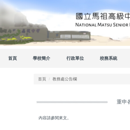
跳
到
主
要
內
容
區
首頁
學校簡介
行政單位
校務系統
首頁
教務處公告欄
重申
內容請參閱來文。