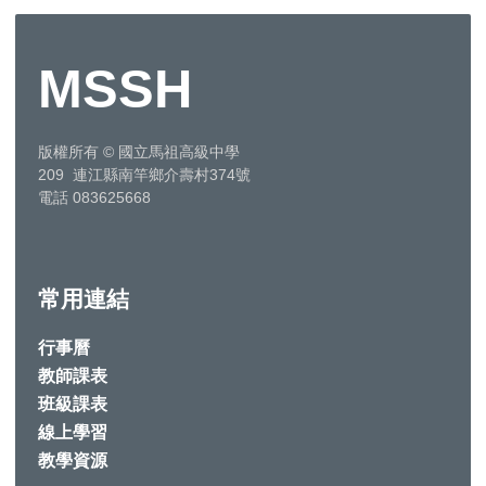
MSSH
版權所有
©
國立馬祖高級中學
209 連江縣南竿鄉介壽村374號
電話 083625668
常用連結
行事曆
教師課表
班級課表
線上學習
教學資源