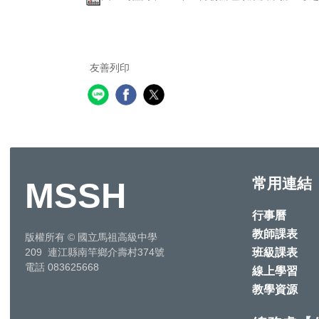
友善列印
常用連結
MSSH
行事曆
教師課表
版權所有
©
國立馬祖高級中學
班級課表
209 連江縣南竿鄉介壽村374號
電話 083625668
線上學習
教學資源