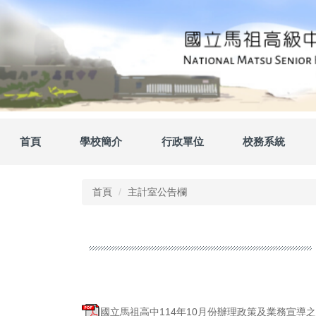
跳
到
主
要
內
容
區
首頁
學校簡介
行政單位
校務系統
首頁
主計室公告欄
國立馬祖高中114年10月份辦理政策及業務宣導之執