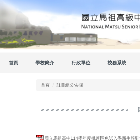
跳
到
主
要
內
容
區
首頁
學校簡介
行政單位
校務系統
首頁
註冊組公告欄
國立馬祖高中114學年度桃連區免試入學新生報到注