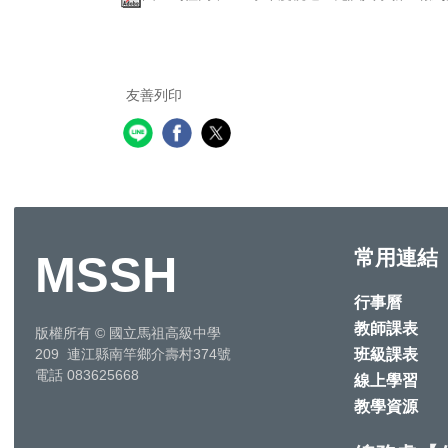
友善列印
常用連結
MSSH
行事曆
教師課表
版權所有
©
國立馬祖高級中學
班級課表
209 連江縣南竿鄉介壽村374號
電話 083625668
線上學習
教學資源