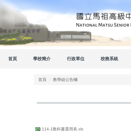
跳
到
主
要
內
容
區
首頁
學校簡介
行政單位
校務系統
首頁
教學組公告欄
114-1教科書選用表.xls