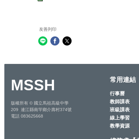
友善列印
常用連結
MSSH
行事曆
教師課表
版權所有
©
國立馬祖高級中學
班級課表
209 連江縣南竿鄉介壽村374號
電話 083625668
線上學習
教學資源