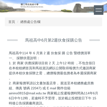
跳
到
主
要
首頁
總務處公告欄
內
容
區
馬祖高中6月第2週伙食採購公告
馬祖高中114 年 6 月第 2 週 伙食採 購 公告 暨標價清單
一、 採辦供需說明：
1. 於 商家 供應採購項目前 2 天 上午12 時前 ，不包含假日
在本校校網首頁和馬祖資訊網以公開取得報價方式邀請商家
提供本校伙食採辦之需 ，總價報價最低價者為本週採購商家
。
2. 商家報價單請以文書加蓋店章， 親送至本校總務處庶務
組、傳真 號碼 22047) 或 E mail 郵件信箱
ainino0815@mail.edu.tw 商家截止投遞報價時間為114年6月
6日中午12時，若逾時不予受理，並於截止投標當日下午 15
時後公告採購廠商資訊。