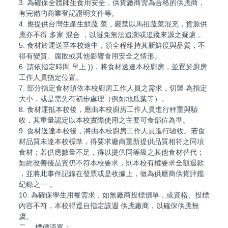
3. 為確保全體師生食用安全，供貨廠商需為合格的供應商，
有完備的商業登記證明文件等。
4. 應提供台灣生產生鮮蔬 菜，嚴禁以馬祖蔬菜混充，貨源供
應亦不得 多家 混合 ，以避免無法追溯或追蹤來源之疑慮 。
5. 食材於運送至本校途中，須全程維持其新鮮度與品質，不
得有變質、腐敗或其他影響食用安全之情形。
6. 請依指定時間 早上 ))，將食材送達本校廚房，並置於廚房
工作人員指定位置。
7. 部分指定食材須依本校廚房工作人員之需求，切製 為指定
大小，或是需先有初步處理（例如地瓜葉等）。
8. 食材運抵本校後，應由本校廚房工作人員進行秤重與驗
收，其重量認定以本校實際使用之主要可食部位為準。
9. 食材送達本校後，將由本校廚房工作人員進行驗收。若食
材品質未達本校標準，得要求廠商重新提供品質相符之同項
食材；若供應數量不足，得以提供同等級之其他食材替代；
如經改善後品質仍不符本校要求，則本校有權要求全額退款
，並將此事件記錄在發票或是收據上，做為供應商供貨評鑑
紀錄之一 。
10. 為確保學生用餐需求，如無廠商投標價單，或資格、投標
內容不符，本校得逕自指定該週 供應廠商，以確保供應無
虞。
二、 標價清單：