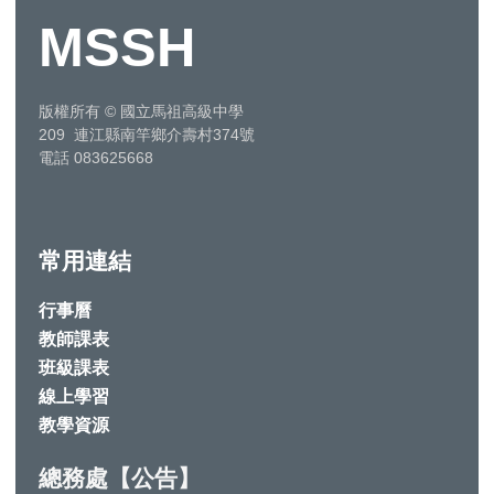
MSSH
版權所有
©
國立馬祖高級中學
209 連江縣南竿鄉介壽村374號
電話 083625668
常用連結
行事曆
教師課表
班級課表
線上學習
教學資源
總務處【公告】