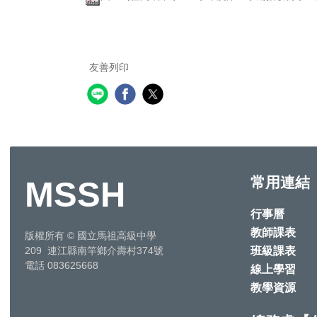
友善列印
常用連結
MSSH
行事曆
教師課表
版權所有
©
國立馬祖高級中學
班級課表
209 連江縣南竿鄉介壽村374號
電話 083625668
線上學習
教學資源