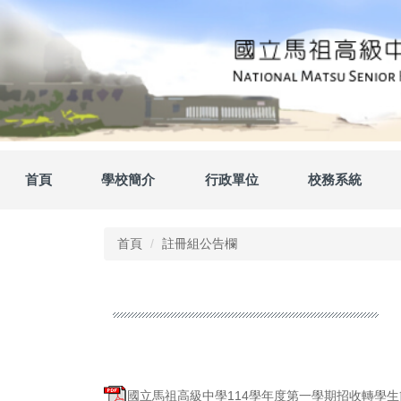
跳
到
主
要
內
容
區
首頁
學校簡介
行政單位
校務系統
首頁
註冊組公告欄
國立馬祖高級中學114學年度第一學期招收轉學生簡