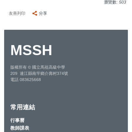
瀏覽數:
503
友善列印
分享
MSSH
版權所有
©
國立馬祖高級中學
209 連江縣南竿鄉介壽村374號
電話 083625668
常用連結
行事曆
教師課表