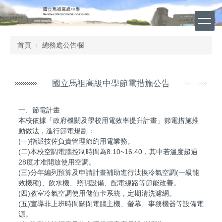
跳
到
主
要
首頁
總務處公告欄
內
容
區
國立馬祖高級中學節電措施公告
一、節電計畫
本校依據「政府機關及學校用電效率提升計畫」節電措施推
動做法，進行節電規劃：
(一)指派技佐負責管理節約用電業務。
(二)本校空調電腦控制時間為8:10~16:40，其中若溫度超過
28度才准開放使用空調。
(三)分年編列預算及申請計畫補助進行汰換冷氣空調(一級能
效機種)、飲水機、照明設備、配電線路等節能改善。
(四)教室冷氣空調使用儲值卡系統，定期清洗濾網。
(五)宣導非上班時間關閉電腦主機、螢幕、事務機器等設備電
源。