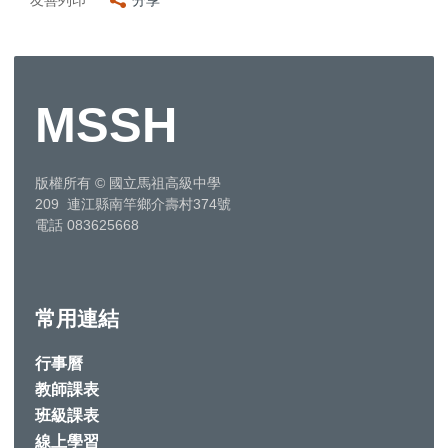
友善列印
分享
MSSH
版權所有
©
國立馬祖高級中學
209 連江縣南竿鄉介壽村374號
電話 083625668
常用連結
行事曆
教師課表
班級課表
線上學習