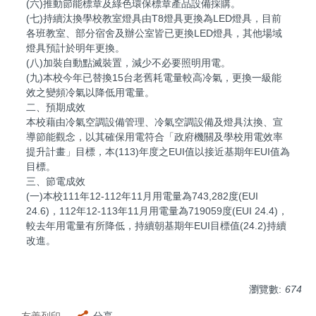
(六)推動節能標章及綠色環保標章產品設備採購。
(七)持續汰換學校教室燈具由T8燈具更換為LED燈具，目前
各班教室、部分宿舍及辦公室皆已更換LED燈具，其他場域
燈具預計於明年更換。
(八)加裝自動點滅裝置，減少不必要照明用電。
(九)本校今年已替換15台老舊耗電量較高冷氣，更換一級能
效之變頻冷氣以降低用電量。
二、預期成效
本校藉由冷氣空調設備管理、冷氣空調設備及燈具汰換、宣
導節能觀念，以其確保用電符合「政府機關及學校用電效率
提升計畫」目標，本(113)年度之EUI值以接近基期年EUI值為
目標。
三、節電成效
(一)本校111年12-112年11月用電量為743,282度(EUI
24.6)，112年12-113年11月用電量為719059度(EUI 24.4)，
較去年用電量有所降低，持續朝基期年EUI目標值(24.2)持續
改進。
瀏覽數:
674