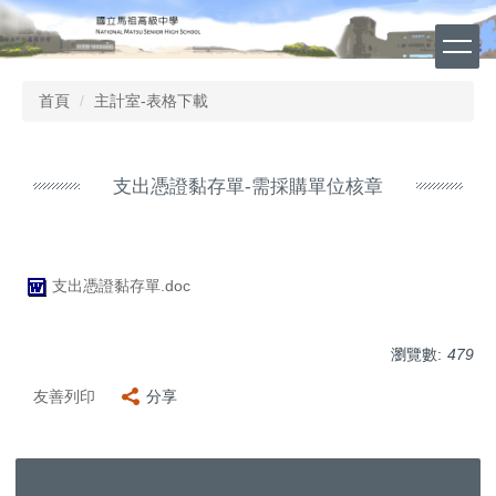
跳
到
主
要
首頁
主計室-表格下載
內
容
區
支出憑證黏存單-需採購單位核章
支出憑證黏存單.doc
瀏覽數:
479
友善列印
分享