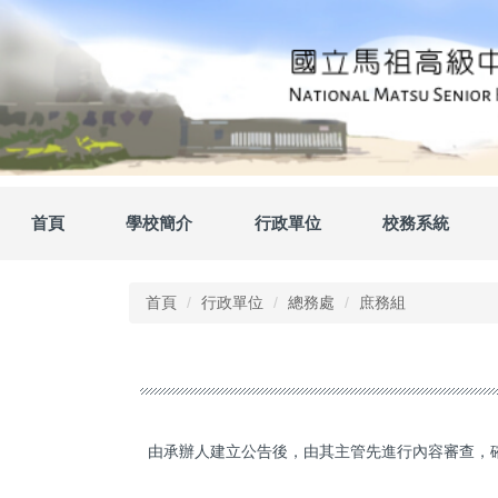
跳
到
主
要
內
容
區
首頁
學校簡介
行政單位
校務系統
首頁
行政單位
總務處
庶務組
由承辦人建立公告後，由其主管先進行內容審查，