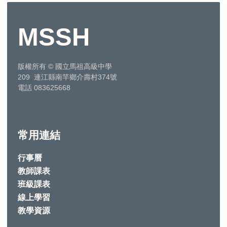
MSSH
版權所有
©
國立馬祖高級中學
209 連江縣南竿鄉介壽村374號
電話 083625668
常用連結
行事曆
教師課表
班級課表
線上學習
教學資源