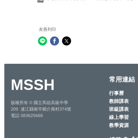
友善列印
常用連結
MSSH
行事曆
教師課表
版權所有
©
國立馬祖高級中學
班級課表
209 連江縣南竿鄉介壽村374號
電話 083625668
線上學習
教學資源