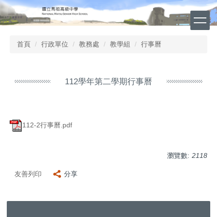
跳
到
主
要
首頁
行政單位
教務處
教學組
行事曆
內
容
區
112學年第二學期行事曆
112-2行事曆.pdf
瀏覽數:
2118
友善列印
分享