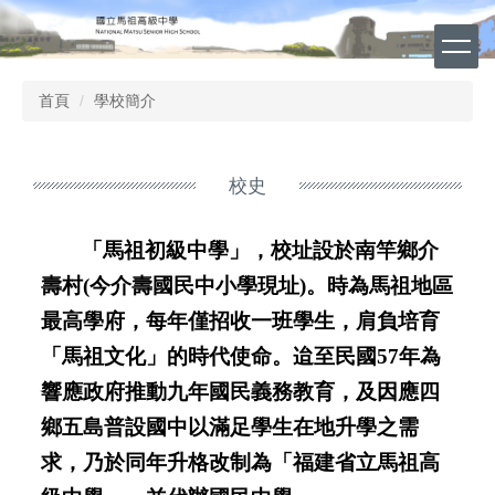
跳
到
主
要
首頁
學校簡介
內
容
區
校史
「馬祖初級中學」，校址設於南竿鄉介
壽村(今介壽國民中小學現址)。時為馬祖地區
最高學府，每年僅招收一班學生，肩負培育
「馬祖文化」的時代使命。迨至民國57年為
響應政府推動九年國民義務教育，及因應四
鄉五島普設國中以滿足學生在地升學之需
求，乃於同年升格改制為「福建省立馬祖高