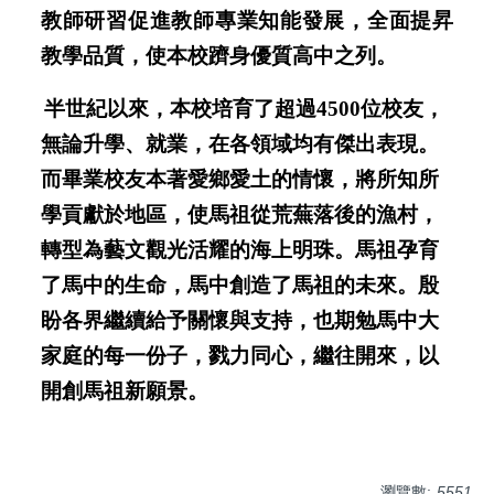
教師研習促進教師專業知能發展，全面提昇
教學品質，使本校躋身優質高中之列。
半世紀以來，本校培育了超過4500位校友，
無論升學、就業，在各領域均有傑出表現。
而畢業校友本著愛鄉愛土的情懷，將所知所
學貢獻於地區，使馬祖從荒蕪落後的漁村，
轉型為藝文觀光活耀的海上明珠。馬祖孕育
了馬中的生命，馬中創造了馬祖的未來。殷
盼各界繼續給予關懷與支持，也期勉馬中大
家庭的每一份子，戮力同心，繼往開來，以
開創馬祖新願景。
瀏覽數:
5551